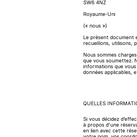
SW6 4NZ
Royaume-Uni
(« nous »)
Le présent document est
recueillons, utilisons
Nous sommes charges de
que vous soumettez. No
informations que vous 
données applicables, et
QUELLES INFORMATI
Si vous décidez d’effe
à propos d'une réserva
en lien avec cette rése
votre nom, vos coordon