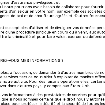
ies d’assurance privilégiées ; et
qui nous pourrions avoir besoin de collaborer pour fournir 
ments d’un séjour en votre nom, par exemple des sociétés d
erie, de taxi et de chauffeurs agréés et d’autres fourniss
susceptibles d’utiliser et de divulguer vos données perso
re d’une procédure juridique en cours ou à venir, aux autor
ttre la criminalité et pour faire valoir, exercer ou défendre
EREZ-VOUS MES INFORMATIONS ?
les, à l’occasion, de demander à d’autres membres de not
e services tiers de nous aider à exploiter de manière effic
de notre activité. Pour des raisons opérationnelles, certain
uver dans d’autres pays, y compris aux États-Unis.
vos informations à des prestataires de services pour qu'il
 que si nous sommes certains que le droit nous y autorise
lace pour protéger l'intégrité et la sécurité de toutes les