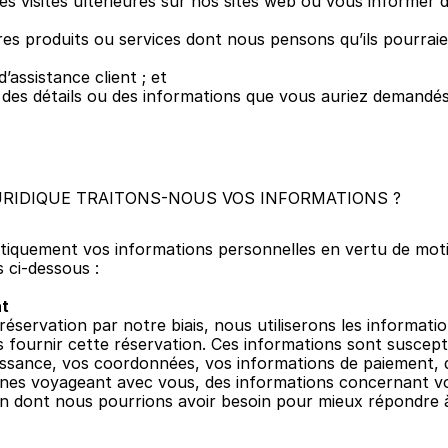
es visites ultérieures sur nos sites web ou vous informer d
es produits ou services dont nous pensons qu’ils pourraie
’assistance client ; et
r des détails ou des informations que vous auriez demandés
URIDIQUE TRAITONS-NOUS VOS INFORMATIONS ?
iquement vos informations personnelles en vertu de motifs
 ci-dessous :
at
réservation par notre biais, nous utiliserons les informati
fournir cette réservation. Ces informations sont susceptib
ssance, vos coordonnées, vos informations de paiement, d
nes voyageant avec vous, des informations concernant vot
n dont nous pourrions avoir besoin pour mieux répondre à